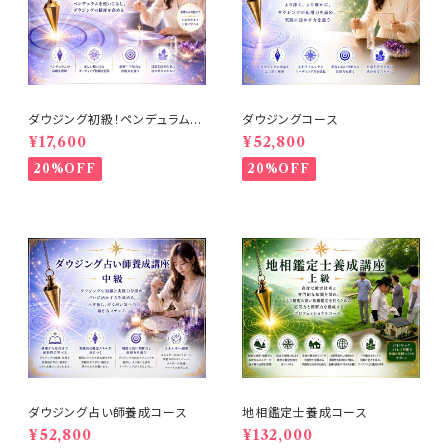
ダウジング初級！ペンデュラム講
ダウジングコース
座
¥17,600
¥52,800
20%OFF
20%OFF
ダウジング占い師養成コース
地相鑑定士養成コース
¥52,800
¥132,000