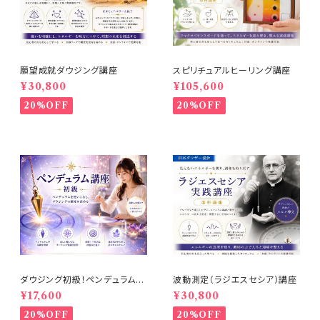
願望成就ダウジング講座
スピリチュアルヒーリング講座
¥30,800
¥105,600
20%OFF
20%OFF
ダウジング初級！ペンデュラム講
波動測定（ラジエスセシア）講座
座
¥17,600
¥30,800
20%OFF
20%OFF