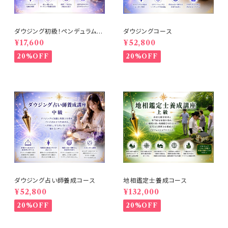
ダウジング初級！ペンデュラム講
ダウジングコース
座
¥17,600
¥52,800
20%OFF
20%OFF
ダウジング占い師養成コース
地相鑑定士養成コース
¥52,800
¥132,000
20%OFF
20%OFF